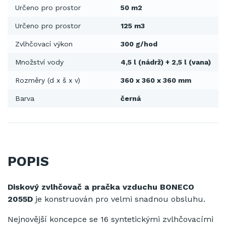
Určeno pro prostor
50 m2
Určeno pro prostor
125 m3
Zvlhčovací výkon
300 g/hod
Množství vody
4,5 l (nádrž) + 2,5 l (vana)
Rozměry (d x š x v)
360 x 360 x 360 mm
Barva
černá
POPIS
Diskový zvlhčovač a pračka vzduchu BONECO
2055D
je konstruován pro velmi snadnou obsluhu.
Nejnovější koncepce se 16 syntetickými zvlhčovacími