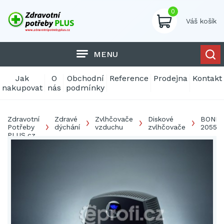
0
Váš košík
MENU
Jak
O
Obchodní
Reference
Prodejna
Kontakt
nakupovat
nás
podmínky
Zdravotní
Zdravé
Zvlhčovače
Diskové
BONE
Potřeby
dýchání
vzduchu
zvlhčovače
2055D
PLUS.cz