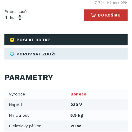
7 744 Kč bez DPH
Počet kusů
DO KOŠÍKU
ks
POSLAT DOTAZ
POROVNAT ZBOŽÍ
PARAMETRY
Výrobce
Boneco
Napětí
230 V
Hmotnost
5,9 kg
Elektrický příkon
20 W