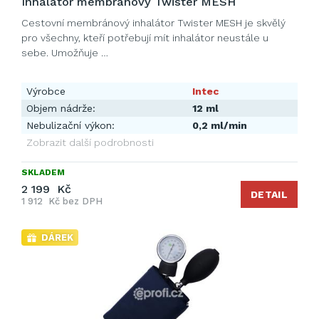
Inhalátor membránový Twister MESH
Cestovní membránový inhalátor Twister MESH je skvělý
pro všechny, kteří potřebují mít inhalátor neustále u
sebe. Umožňuje …
Výrobce
Intec
Objem nádrže:
12 ml
Nebulizační výkon:
0,2 ml/min
Zobrazit další podrobnosti
SKLADEM
2 199 Kč
DETAIL
1 912 Kč bez DPH
DÁREK