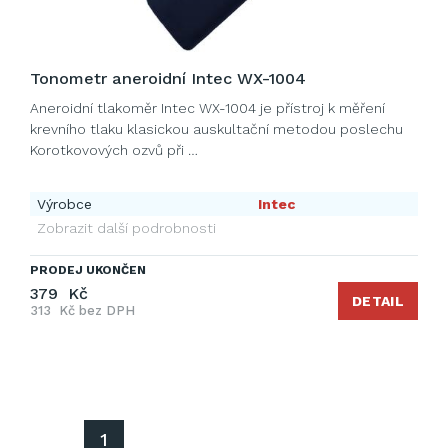
Tonometr aneroidní Intec WX-1004
Aneroidní tlakoměr Intec WX-1004 je přístroj k měření
krevního tlaku klasickou auskultační metodou poslechu
Korotkovových ozvů při …
Výrobce
Intec
Zobrazit další podrobnosti
PRODEJ UKONČEN
379 Kč
DETAIL
313 Kč bez DPH
1