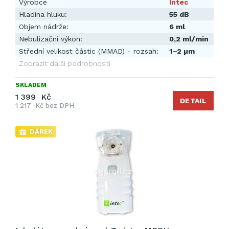
Výrobce
Intec
Hladina hluku:
55 dB
Objem nádrže:
6 ml
Nebulizační výkon:
0,2 ml/min
Střední velikost částic (MMAD) - rozsah:
1–2 µm
Zobrazit další podrobnosti
SKLADEM
1 399 Kč
DETAIL
1 217 Kč bez DPH
DÁREK