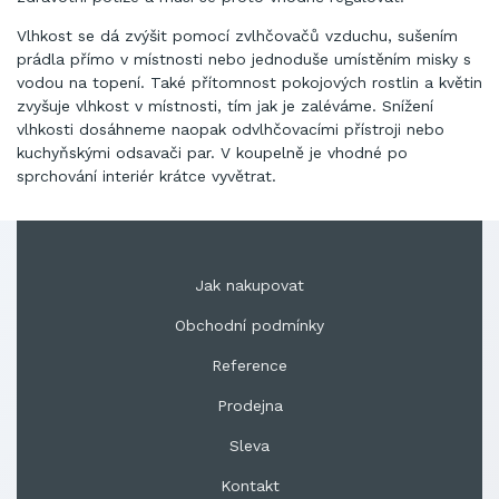
Vlhkost se dá zvýšit pomocí zvlhčovačů vzduchu, sušením
prádla přímo v místnosti nebo jednoduše umístěním misky s
vodou na topení. Také přítomnost pokojových rostlin a květin
zvyšuje vlhkost v místnosti, tím jak je zaléváme. Snížení
vlhkosti dosáhneme naopak odvlhčovacími přístroji nebo
kuchyňskými odsavači par. V koupelně je vhodné po
sprchování interiér krátce vyvětrat.
Jak nakupovat
Obchodní podmínky
Reference
Prodejna
Sleva
Kontakt