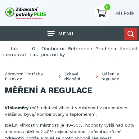
0
Váš košík
MENU
Jak
O
Obchodní
Reference
Prodejna
Kontakt
nakupovat
nás
podmínky
Zdravotní Potřeby
Zdravé
Měření a
PLUS.cz
dýchání
regulace
MĚŘENÍ A REGULACE
Vlhkoměry
měří relativní vlhkost v místnosti v procentech.
Většinou bývají kombinovány s teploměrem.
Ideální vlhkost v místnosti je 40-50%, hodnoty vyšší nad 60%
a naopak nižší než 40% nejsou vhodné, způsobují různé
zdravotní potíže a musí se proto vhodně regulovat.