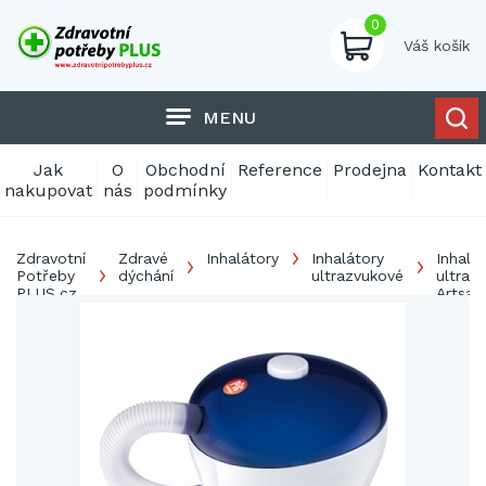
0
Váš košík
MENU
Jak
O
Obchodní
Reference
Prodejna
Kontakt
nakupovat
nás
podmínky
Zdravotní
Zdravé
Inhalátory
Inhalátory
Inhalá
Potřeby
dýchání
ultrazvukové
ultraz
PLUS.cz
Artsan