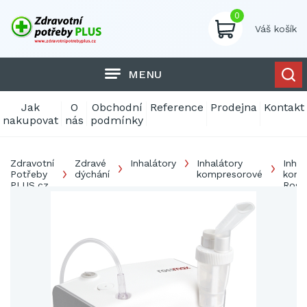
0
Váš košík
MENU
Jak
O
Obchodní
Reference
Prodejna
Kontakt
nakupovat
nás
podmínky
Zdravotní
Zdravé
Inhalátory
Inhalátory
Inhal
Potřeby
dýchání
kompresorové
komp
PLUS.cz
Ross
NB5