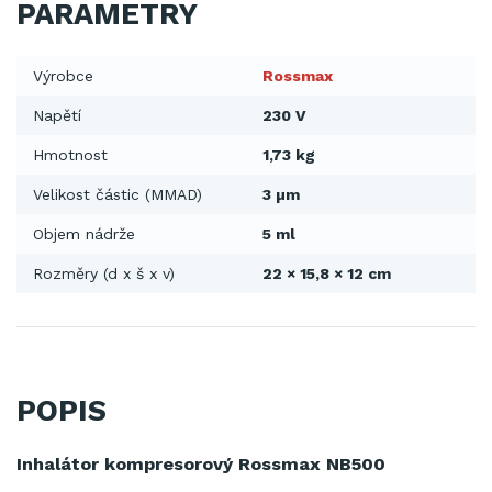
PARAMETRY
Výrobce
Rossmax
Napětí
230 V
Hmotnost
1,73 kg
Velikost částic (MMAD)
3 µm
Objem nádrže
5 ml
Rozměry (d x š x v)
22 × 15,8 × 12 cm
POPIS
Inhalátor kompresorový Rossmax NB500