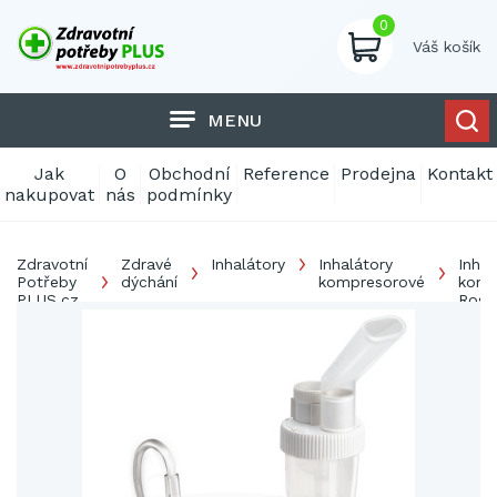
0
Váš košík
MENU
Jak
O
Obchodní
Reference
Prodejna
Kontakt
nakupovat
nás
podmínky
Zdravotní
Zdravé
Inhalátory
Inhalátory
Inhal
Potřeby
dýchání
kompresorové
komp
PLUS.cz
Ross
NB6