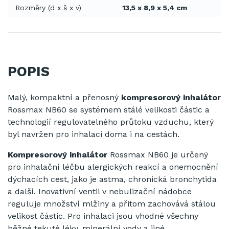
Rozměry (d x š x v)
13,5 x 8,9 x 5,4 cm
POPIS
Malý, kompaktní a přenosný
kompresorový inhalátor
Rossmax NB60 se systémem stálé velikosti částic a
technologií regulovatelného průtoku vzduchu, který
byl navržen pro inhalaci doma i na cestách.
Kompresorový inhalátor
Rossmax NB60 je určený
pro inhalační léčbu alergických reakcí a onemocnění
dýchacích cest, jako je astma, chronická bronchytida
a další. Inovativní ventil v nebulizační nádobce
reguluje množství mlžiny a přitom zachovává stálou
velikost částic. Pro inhalaci jsou vhodné všechny
běžné tekuté léky, minerální vody a jiné.