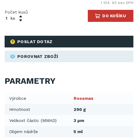
1 104 Kč bez DPH
Počet kusů
DO KOŠÍKU
ks
POSLAT DOTAZ
POROVNAT ZBOŽÍ
PARAMETRY
Výrobce
Rossmax
Hmotnost
290 g
Velikost částic (MMAD)
3 µm
Objem nádrže
5 ml