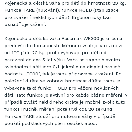
Kojenecká a dětská váha pro děti do hmotnosti 20 kg.
Funkce TARE (nulování), funkce HOLD (stabilizace
pro zvážení neklidných dětí). Ergonomický tvar
usnadňuje vážení.
Kojenecká a dětská váha Rossmax WE300 je určena
předevší do domácností. Měřící rozsah je v rozmezí
od 100 g do 20 kg, proto vyhovuje pro děti od
narození do cca 5 let věku. Váha se zapne hlavním
ovládacím tlačítkem 0/I, jakmile na displeji naskočí
hodnota „0000“, tak je váha připravena k vážení. Po
položení dítěte se zobrazí hmotnost dítěte. Váha je
vybavena také funkcí HOLD pro vážení neklidných
dětí. Tato funkce je aktivní pro každé běžné měření. V
případě zvlášť neklidného dítěte je možné zvolit tuto
funkci i ručně, měření poté trvá cca 20 sekund.
Funkce TARE slouží pro nulování váhy v případě
použití podkladových plen, osušek apod.