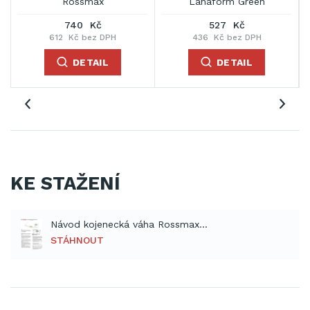
Rossmax
Lanaform Green
740 Kč
527 Kč
612 Kč bez DPH
436 Kč bez DPH
DETAIL
DETAIL
KE STAŽENÍ
Návod kojenecká váha Rossmax WE300 (PDF)
STÁHNOUT