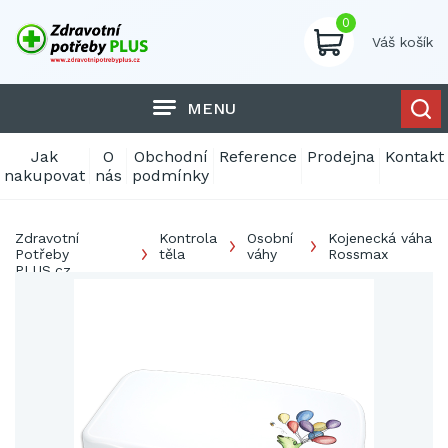
0
Váš košík
MENU
Jak
O
Obchodní
Reference
Prodejna
Kontakt
nakupovat
nás
podmínky
Zdravotní
Kontrola
Osobní
Kojenecká váha
Potřeby
těla
váhy
Rossmax
PLUS.cz