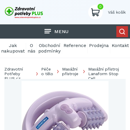
0
Váš košík
MENU
Jak
O
Obchodní
Reference
Prodejna
Kontakt
nakupovat
nás
podmínky
Zdravotní
Péče
Masážní
Masážní přístroj
Potřeby
o tělo
přístroje
Lanaform Stop
PLUS.cz
Cell