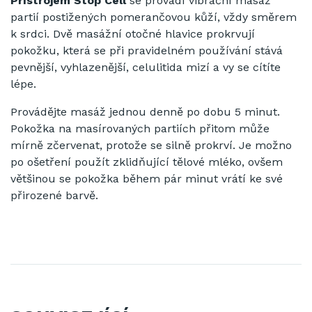
Přístrojem Stop Cell
se provádí vibrační masaž
partií postižených pomerančovou kůží, vždy směrem
k srdci. Dvě masážní otočné hlavice prokrvují
pokožku, která se při pravidelném používání stává
pevnější, vyhlazenější, celulitida mizí a vy se cítíte
lépe.
Provádějte masáž jednou denně po dobu 5 minut.
Pokožka na masírovaných partiích přitom může
mírně zčervenat, protože se silně prokrví. Je možno
po ošetření použít zklidňující tělové mléko, ovšem
většinou se pokožka během pár minut vrátí ke své
přirozené barvě.