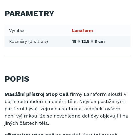
PARAMETRY
Výrobce
Lanaform
Rozměry (d x š x v)
18 × 12,5 × 8 cm
POPIS
Masážní přístroj Stop Cell
firmy Lanaform slouží v
boji s celulitidou na celém těle. Nejvíce postiženými
partiemi bývají zejména stehna a zadeček, ovšem
není vyjímkou, že se nevzhledné ďolíčky objevují i na
jiných částech těla.