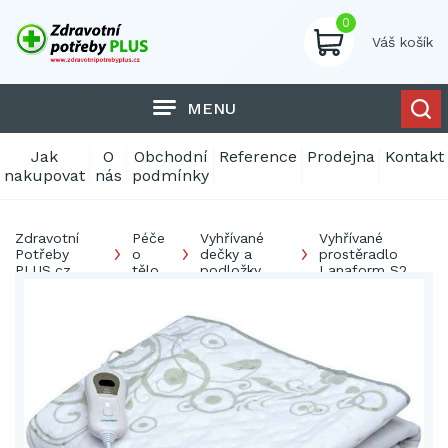
0
Váš košík
MENU
Jak
O
Obchodní
Reference
Prodejna
Kontakt
nakupovat
nás
podmínky
Zdravotní
Péče
Vyhřívané
Vyhřívané
Potřeby
o
dečky a
prostěradlo
PLUS.cz
tělo
podložky
Lanaform S2