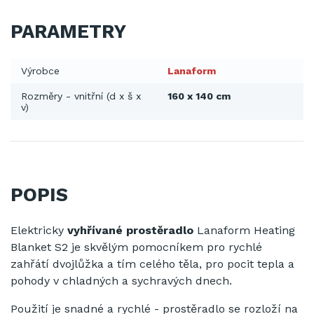
PARAMETRY
Výrobce
Lanaform
Rozměry - vnitřní (d x š x
160 x 140 cm
v)
POPIS
Elektricky
vyhřívané prostěradlo
Lanaform Heating
Blanket S2 je skvělým pomocníkem pro rychlé
zahřátí dvojlůžka a tím celého těla, pro pocit tepla a
pohody v chladných a sychravých dnech.
Použití je snadné a rychlé - prostěradlo se rozloží na