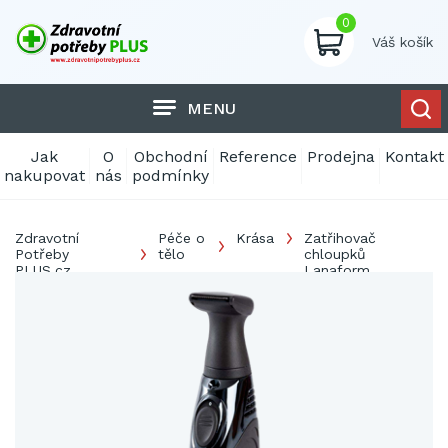
0
Váš košík
MENU
Jak
O
Obchodní
Reference
Prodejna
Kontakt
nakupovat
nás
podmínky
Zdravotní
Péče o
Krása
Zatřihovač
Potřeby
tělo
chloupků
PLUS.cz
Lanaform