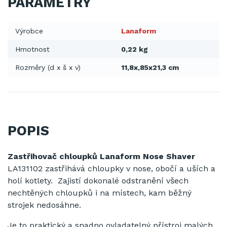
PARAMETRY
Výrobce
Lanaform
Hmotnost
0,22 kg
Rozměry (d x š x v)
11,8x,85x21,3 cm
POPIS
Zastřihovač chloupků Lanaform Nose Shaver
LA131102 zastřihává chloupky v nose, obočí a uších a
holí kotlety. Zajistí dokonalé odstranění všech
nechtěných chloupků i na místech, kam běžný
strojek nedosáhne.
Je to praktický a snadno ovladatelný přístroj malých