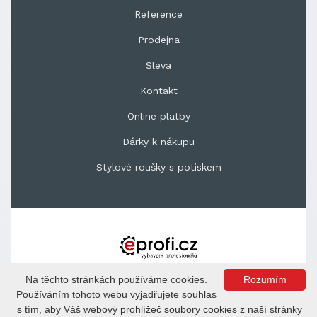
Reference
Prodejna
Sleva
Kontakt
Online platby
Dárky k nákupu
Stylové roušky s potiskem
Copyright © 2020 EPROFI.CZ s.r.o.
Na těchto stránkách používáme cookies.
Rozumím
Kontaktujte nás +420 739 469 906, 739 469 906;
Používáním tohoto webu vyjadřujete souhlas
info@zdravotnipotrebyplus.cz
s tím, aby Váš webový prohlížeč soubory cookies z naší stránky