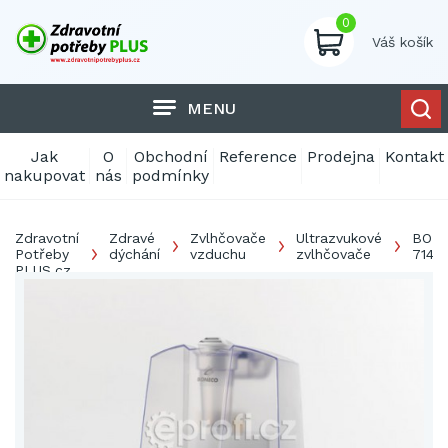
0
Váš košík
MENU
Jak
O
Obchodní
Reference
Prodejna
Kontakt
nakupovat
nás
podmínky
Zdravotní
Zdravé
Zvlhčovače
Ultrazvukové
BON
Potřeby
dýchání
vzduchu
zvlhčovače
7145
PLUS.cz