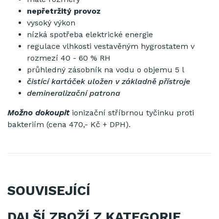
nepřetržitý provoz
vysoký výkon
nízká spotřeba elektrické energie
regulace vlhkosti vestavěným hygrostatem v
rozmezí 40 - 60 % RH
průhledný zásobník na vodu o objemu 5 l
čistící kartáček uložen v základně přístroje
demineralizační patrona
Možno dokoupit
ionizační stříbrnou tyčinku proti
bakteriím (cena 470,- Kč + DPH).
SOUVISEJÍCÍ
DALŠÍ ZBOŽÍ Z KATEGORIE