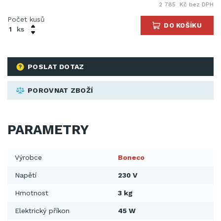
2 785 Kč bez DPH
Počet kusů
DO KOŠÍKU
ks
POSLAT DOTAZ
POROVNAT ZBOŽÍ
PARAMETRY
Výrobce
Boneco
Napětí
230 V
Hmotnost
3 kg
Elektrický příkon
45 W