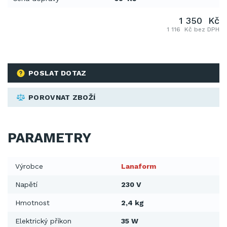
1 350 Kč
1 116 Kč bez DPH
POSLAT DOTAZ
POROVNAT ZBOŽÍ
PARAMETRY
Výrobce
Lanaform
Napětí
230 V
Hmotnost
2,4 kg
Elektrický příkon
35 W