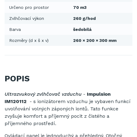
Určeno pro prostor
70 m3
Zvlhčovací výkon
260 g/hod
Barva
šedobílá
Rozměry (d x š x v)
260 × 200 × 300 mm
POPIS
Ultrazvukový zvlhčovač vzduchu
-
Impulsion
IM120112
- s ionizátorem vzduchu je vybaven funkcí
uvolňování volných záponých iontů. Tato funkce
zvyšuje komfort a příjemný pocit z čistého a
příjemného prostředí.
Ovládací panel je jednoduchý a přehledný. Otočný