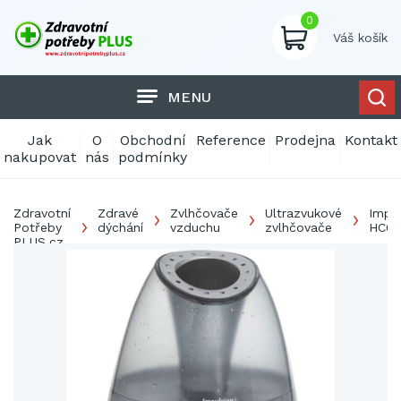
0
Váš košík
MENU
Jak
O
Obchodní
Reference
Prodejna
Kontakt
nakupovat
nás
podmínky
Zdravotní
Zdravé
Zvlhčovače
Ultrazvukové
Impu
Potřeby
dýchání
vzduchu
zvlhčovače
HC01
PLUS.cz