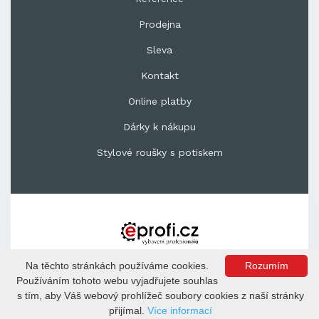
Prodejna
Sleva
Kontakt
Online platby
Dárky k nákupu
Stylové roušky s potiskem
Copyright © 2020 EPROFI.CZ s.r.o.
Na těchto stránkách používáme cookies.
Rozumím
Kontaktujte nás +420 739 469 906, 739 469 906;
Používáním tohoto webu vyjadřujete souhlas
info@zdravotnipotrebyplus.cz
s tím, aby Váš webový prohlížeč soubory cookies z naší stránky
přijímal.
Více informací