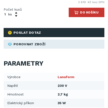
2 619 Kč bez DPH
Počet kusů
DO KOŠÍKU
ks
POSLAT DOTAZ
POROVNAT ZBOŽÍ
PARAMETRY
Výrobce
Lanaform
Napětí
230 V
Hmotnost
2,7 kg
Elektrický příkon
35 W