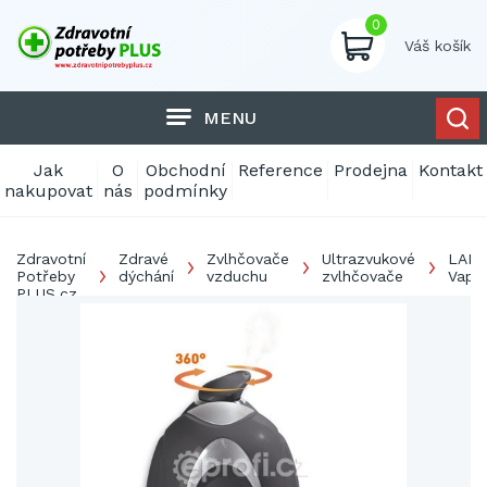
0
Váš košík
MENU
Jak
O
Obchodní
Reference
Prodejna
Kontakt
nakupovat
nás
podmínky
Zdravotní
Zdravé
Zvlhčovače
Ultrazvukové
LAN
Potřeby
dýchání
vzduchu
zvlhčovače
Vapo
PLUS.cz